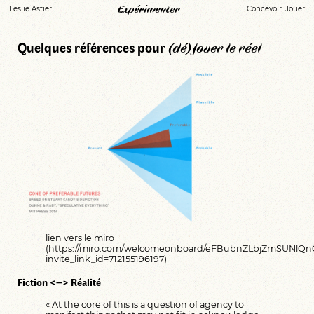
Expérimenter
Leslie Astier
Concevoir
Jouer
Quelques références pour
(dé)Jouer le réel
lien vers le miro
(https://miro.com/welcomeonboard/eFBubnZLbjZmSU
invite_link_id=712155196197)
Fiction <–> Réalité
« At the core of this is a question of agency to