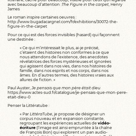
avec beaucoup d’attention :
The Figure in the carpet
, Henry
James
Le roman inspire certaines oeuvres :
http://www.bugadacargnel.com/fr/exhibitions/30072-the-
figure-in-the-carpet
Pour ce qui est des forces invisibles (hasard) qui façonnent
une destinée :
« Ce qui m’intéressait le plus, ai-je précisé,
c’étaient des histoires non conformes à ce que
nous attendons de l’existence, des anecdotes
révélatrices des forces mystérieuses et ignorées
qui agissent dans nos vies, dans nos histoires de
famille, dans nos esprits et nos corps, dans nos
âmes. En d’autres termes, des histoires vraies aux
allures de fiction. »
Paul Auster,
Je pensais que mon père était dieu
https://www.actes-sud.fr/catalogue/je-pensais-que-mon-pere-
etait-dieu-0
Penser la Littératube :
« Par
LittéraTube
, je propose de désigner un
corpus nouveau et en expansion constante,
regroupant les expériences actuelles de
vidéo-
écriture
(l’image est ainsi empruntée à la chaîne
de François Bon) qui explorent un pan audio-