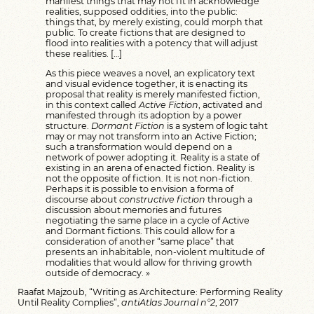
manifest things that may not fit in acknowledge
realities, supposed oddities, into the public:
things that, by merely existing, could morph that
public. To create fictions that are designed to
flood into realities with a potency that will adjust
these realities. […]
As this piece weaves a novel, an explicatory text
and visual evidence together, it is enacting its
proposal that reality is merely manifested fiction,
in this context called
Active Fiction
, activated and
manifested through its adoption by a power
structure.
Dormant Fiction
is a system of logic taht
may or may not transform into an Active Fiction;
such a transformation would depend on a
network of power adopting it. Reality is a state of
existing in an arena of enacted fiction. Reality is
not the opposite of fiction. It is not non-fiction.
Perhaps it is possible to envision a forma of
discourse about
constructive fiction
through a
discussion about memories and futures
negotiating the same place in a cycle of Active
and Dormant fictions. This could allow for a
consideration of another “same place” that
presents an inhabitable, non-violent multitude of
modalities that would allow for thriving growth
outside of democracy. »
Raafat Majzoub,
“Writing as Architecture: Performing Reality
Until Reality Complies”
,
antiAtlas Journal n°2
, 2017