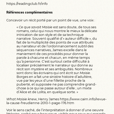
https://readingclub.fr/info
Références complémentaires
Concevoir un récit porté par un point de vue, une voix :
«
Ce que savait Maisie
est sans doute, de tous ses
romans, celui qui nous montre le mieux la délicate
intrication de son style et de sa technique
narrative. Souvent qualifié d’« auteur difficile », du
fait de la multiplicité des points de vue attribués
au narrateur et de l’ordonnancement subtil des
séquences narratives, James excelle dans le
maniement de ces procédés pour donner la
parole à chacune et chacun, en même temps
qu’à personne. C’est surtout cette difficulté à
localiser précisément le narrateur qui donne au
récit son mystère et ses ambiguïtés. Nombreux
sont donc les écrivains qui ont écrit sur
Maisie
.
Borges en a fait une sinistre histoire d’adultère,
vue par les yeux d’une fillette proche de la
puberté, et supposée ne pas comprendre grand-
chose à ce qui se passe autour d’elle ; un mixte
d’Alice et de Lolita, en quelque sorte. »
What Maisie knew
, Henry James https://www.cairn.info/revue-
la-cause-freudienne-2010-1-page-176.htm
Voir le sens caché, de l’interprétation à donner d’une oeuvre
littéraire, caché pour beaucoup, visible pour ceux qui regarde