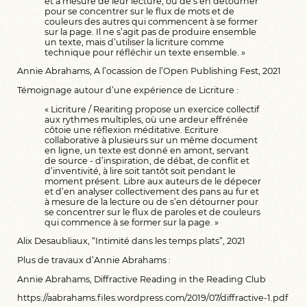
et à mesure de leur lecture, ou de s’en détourner
pour se concentrer sur le flux de mots et de
couleurs des autres qui commencent à se former
sur la page. Il ne s’agit pas de produire ensemble
un texte, mais d’utiliser la licriture comme
technique pour réfléchir un texte ensemble. »
Annie Abrahams,
A l’ocassion de l’Open Publishing Fest
, 2021
Témoignage autour d’une expérience de Licriture :
« Licriture / Reariting propose un exercice collectif
aux rythmes multiples, où une ardeur effrénée
côtoie une réflexion méditative. Ecriture
collaborative à plusieurs sur un même document
en ligne, un texte est donné en amont, servant
de source - d’inspiration, de débat, de conflit et
d’inventivité, à lire soit tantôt soit pendant le
moment présent. Libre aux auteurs de le dépecer
et d’en analyser collectivement des pans au fur et
à mesure de la lecture ou de s’en détourner pour
se concentrer sur le flux de paroles et de couleurs
qui commence à se former sur la page. »
Alix Desaubliaux,
“Intimité dans les temps plats”
, 2021
Plus de travaux d’Annie Abrahams :
Annie Abrahams, Diffractive Reading in the Reading Club
https://aabrahams.files.wordpress.com/2019/07/diffractive-1.pdf