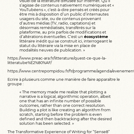
visuel de la littérature diffusée sur Internet. Qu’il
s’agisse de contenus nativement numériques et «
YouTubéens », c’est-à-dire pensés et créés pour
être mis à disposition d’un public d’internautes
usagers du site, ou de contenus provenant
d’autres médias (TV, radio, captations) et
désormais remédiatisés, transférés sur la
plateforme, au prix parfois de modifications et
d’altérations éventuelles. C’est un
écosystème
littéraire inédit qui se construit ici, interrogeant le
statut du littéraire via la mise en place de
modalités neuves de publication. »
https://www.preac-ara.fr/litterature/quest-ce-que-la-
litteratube%E2%80%AF/
https://www.centrepompidou.fr/fr/programme/agenda/eveneme
Ecrire à plusieurs comme une manière de faire apparaître le
groupe :
« The memory made me realize that plotting a
narrative is a logical, algorithmic operation, albeit
one that has an infinite number of possible
outcomes, rather than one correct resolution.
Building a plot is like creating an algorithm from
scratch, starting before the problem is even
defined and then backtracking after the desired
solution has been selected. »
The Transformative Experience of Writing for “Sense8”